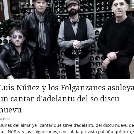
Luis Núñez y los Folganzanes asoley
un cantar d'adelantu del so discu
nuevu
Música
‘Dunes del alma’ ye’l cantar que sirve d’adelantu del discu nuevu de
Luis Núñez y los Folganzanes, con salida prevista pal añu qu’entra, 