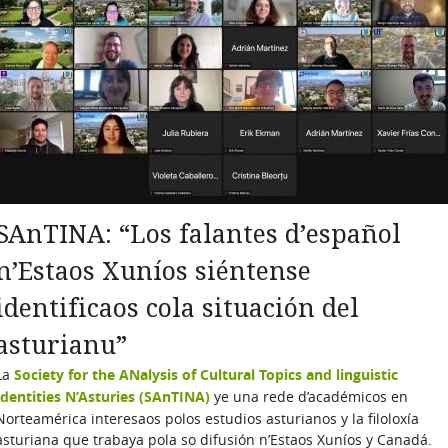
SAnTINA: “Los falantes d’español
n’Estaos Xuníos siéntense
identificaos cola situación del
asturianu”
La
Society for the ANalysis of Cultural Topics and linguistic
Identities N’Asturies (SAnTINA)
ye una rede d’académicos en
Norteamérica interesaos polos estudios asturianos y la filoloxía
asturiana que trabaya pola so difusión n’Estaos Xuníos y Canadá.