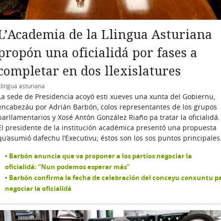
L’Academia de la Llingua Asturiana
propón una oficialidá por fases a
completar en dos llexislatures
Llingua asturiana
La sede de Presidencia acoyó esti xueves una xunta del Gobiernu,
encabezáu por Adrián Barbón, colos representantes de los grupos
parllamentarios y Xosé Antón González Riaño pa tratar la oficialidá.
El presidente de la institución académica presentó una propuesta
qu’asumió dafechu l’Executivu; éstos son los sos puntos principales
Barbón anuncia que va proponer a los partíos negociar la
oficialidá: “Nun podemos esperar más”
Barbón confirma la fecha de celebración del conceyu conxuntu p
negociar la oficialidá