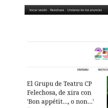
Iniciar sesión
|
Rexistrase
|
Unvíanos les tos anuncies
ENTAMU
NOTICI
El Grupu de Teatru CP
Felechosa, de xira con
'Bon appétit..., o non...'