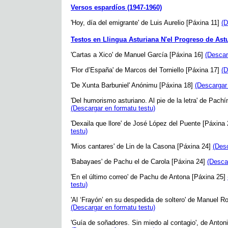
Versos espardíos (1947-1960)
'Hoy, día del emigrante' de Luis Aurelio [Páxina 11]
(D
Testos en Llingua Asturiana N'el Progreso de Ast
'Cartas a Xico' de Manuel García [Páxina 16]
(Descar
'Flor d’España' de Marcos del Torniello [Páxina 17]
(D
'De Xunta Barbuniel' Anónimu [Páxina 18]
(Descargar
'Del humorismo asturiano. Al pie de la letra' de Pach
(Descargar en formatu testu)
'Dexaila que llore' de José López del Puente [Páxina
testu)
'Mios cantares' de Lin de la Casona [Páxina 24]
(Desc
'Babayaes' de Pachu el de Carola [Páxina 24]
(Desca
'En el último correo' de Pachu de Antona [Páxina 25]
testu)
'Al ‘Frayón’ en su despedida de soltero' de Manuel R
(Descargar en formatu testu)
'Guía de soñadores. Sin miedo al contagio', de Anton