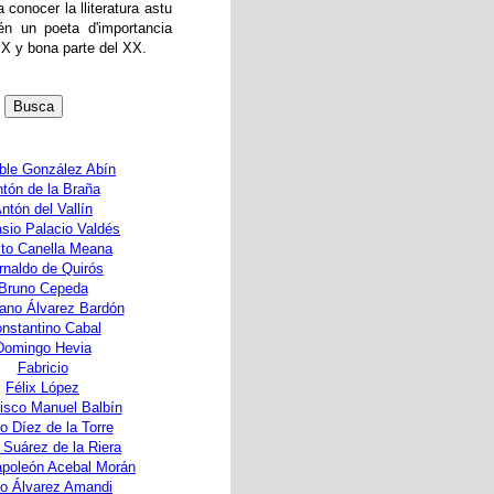
a conocer la lliteratura astu
n un poeta d'importancia
IX y bona parte del XX.
le González Abín
tón de la Braña
ntón del Vallín
sio Palacio Valdés
ito Canella Meana
rnaldo de Quirós
Bruno Cepeda
ano Álvarez Bardón
nstantino Cabal
Domingo Hevia
Fabricio
Félix López
isco Manuel Balbín
ro Díez de la Torre
 Suárez de la Riera
poleón Acebal Morán
to Álvarez Amandi