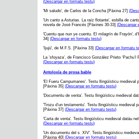
(Descargar en formatu testu)
'Mi saludo', de Carlos de la Concha [Páxina 27]
(Desc
'Un canto a Asturias. La raíz flotante', esbilla de can
novela de José Francés [Páxines 30-33]
(Descargar 
'Cuentu que nun ye cuentu. El milagrín de Frayón', d
34]
(Descargar en formatu testu)
'Ijujú', de M.F.S. [Páxina 33]
(Descargar en formatu t
La ’sfoyaza’, de Francisco González Prieto ‘Pachu’l P
(Descargar en formatu testu)
Antoloxía de prosa bable
'El Fueru Campumanes'. Testu llingüísticu medieval p
[Páxina 35]
(Descargar en formatu testu)
'Documentu de venta'. Testu llingüísticu medieval da
'Trozu d’un testamentu'. Testu llingüísticu medieval p
[Páxina 37]
(Descargar en formatu testu)
'Carta de venta'. Testu llingüísticu medieval datáu ne
(Descargar en formatu testu)
'Un documentu del s. XIV'. Testu llingüísticu medieva
[Páxina 40]
(Descargar en formatu testu)