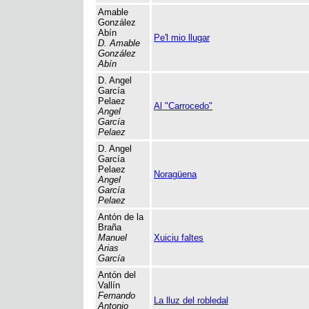
Amable
González
Abín
Pe'l mio llugar
D. Amable
González
Abín
D. Angel
García
Pelaez
Al "Carrocedo"
Angel
García
Pelaez
D. Angel
García
Pelaez
Noragüena
Angel
García
Pelaez
Antón de la
Braña
Manuel
Xuiciu faltes
Arias
García
Antón del
Vallín
Fernando
La lluz del robledal
Antonio