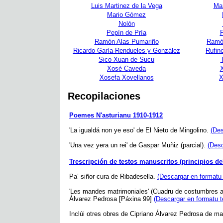
Luis Martinez de la Vega
Mar
Mario Gómez
Nolón
Pepín de Pría
Ramón Alas Pumariño
Ramó
Ricardo Garía-Rendueles y González
Rufin
Sico Xuan de Sucu
Xosé Caveda
X
Xosefa Xovellanos
X
Recopilaciones
Poemes N'asturianu 1910-1912
'La igualdá non ye eso' de El Nieto de Mingolino.
(Des
'Una vez yera un rei' de Gaspar Muñiz (parcial).
(Desc
Trescripción de testos manuscritos (principios de
Pa’ siñor cura de Ribadesella.
(Descargar en formatu 
'Les mandes matrimoniales' (Cuadru de costumbres as
Álvarez Pedrosa [Páxina 99]
(Descargar en formatu t
Inclúi otres obres de Cipriano Álvarez Pedrosa de ma