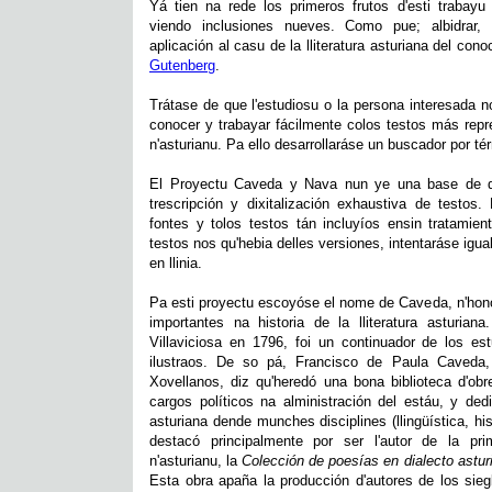
Yá tien na rede los primeros frutos d'esti trabayu
viendo inclusiones nueves. Como pue; albidrar,
aplicación al casu de la lliteratura asturiana del co
Gutenberg
.
Trátase de que l'estudiosu o la persona interesada n
conocer y trabayar fácilmente colos testos más repres
n'asturianu. Pa ello desarrollaráse un buscador por té
El Proyectu Caveda y Nava nun ye una base de da
trescripción y dixitalización exhaustiva de testos.
fontes y tolos testos tán incluyíos ensin tratami
testos nos qu'hebia delles versiones, intentaráse igua
en llinia.
Pa esti proyectu escoyóse el nome de Caveda, n'hono
importantes na historia de la lliteratura asturia
Villaviciosa en 1796, foi un continuador de los est
ilustraos. De so pá, Francisco de Paula Caveda,
Xovellanos, diz qu'heredó una bona biblioteca d'obr
cargos políticos na alministración del estáu, y dedi
asturiana dende munches disciplines (llingüística, histo
destacó principalmente por ser l'autor de la prim
n'asturianu, la
Colección de poesías en dialecto astur
Esta obra apaña la producción d'autores de los sieg