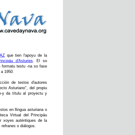
AZ
que tien l'apoyu de la
incipáu d'Asturies
. El so
n formatu testu -na so fase
r a 1950.
cción de testos d'autores
cto Asturiano", del propiu
-y da títulu al proyectu y
stos en llingua asturiana o
teca Virtual del Principáu
ar xoyes auténtiques de la
 refranes o diálogos.