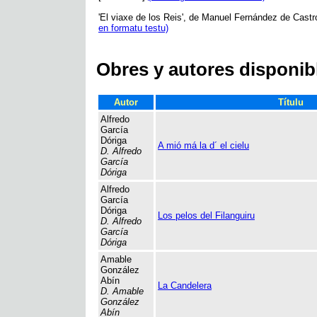
'El viaxe de los Reis', de Manuel Fernández de Cast
en formatu testu)
Obres y autores disponib
Autor
Títulu
Alfredo
García
Dóriga
A mió má la d´ el cielu
D. Alfredo
García
Dóriga
Alfredo
García
Dóriga
Los pelos del Filanguiru
D. Alfredo
García
Dóriga
Amable
González
Abín
La Candelera
D. Amable
González
Abín