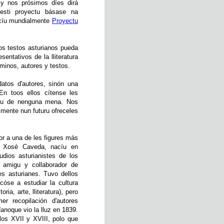
 y nos prósimos díes dirá
 esti proyectu básase na
nocíu mundialmente
Proyectu
os testos asturianos pueda
entativos de la lliteratura
rminos, autores y testos.
tos d'autores, sinón una
 En toos ellos cítense les
entu de nenguna mena. Nos
lmente nun futuru ofreceles
r a una de les figures más
na. Xosé Caveda, nacíu en
udios asturianistes de los
 amigu y collaborador de
es asturianes. Tuvo dellos
cóse a estudiar la cultura
ria, arte, lliteratura), pero
er recopilación d'autores
iano
que vio la lluz en 1839.
los XVII y XVIII, polo que