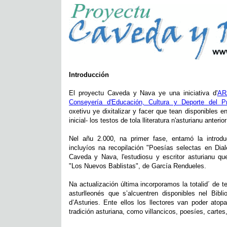
Introducción
El proyectu Caveda y Nava ye una iniciativa d'
AR
Conseyería d'Educación, Cultura y Deporte del Pr
oxetivu ye dixitalizar y facer que tean disponibles e
inicial- los testos de tola lliteratura n'asturianu anterio
Nel añu 2.000, na primer fase, entamó la introdu
incluyíos na recopilación "Poesías selectas en Diale
Caveda y Nava, l'estudiosu y escritor asturianu que
"Los Nuevos Bablistas", de García Rendueles.
Na actualización última incorporamos la totalid´ de te
asturlleonés que s’alcuentren disponibles nel Biblio
d’Asturies. Ente ellos los llectores van poder atop
tradición asturiana, como villancicos, poesíes, cartes,