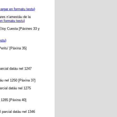
argar en formatu testu)
tares n’amestáu de la
en formatu testu)
’Eloy Cuesta [Páxines 33 y
estu)
eritu’ [Páxina 35]
arcial datáu nel 1247
táu nel 1250 [Páxina 37]
arcial datáu nel 1275
l 1285 [Páxina 40]
l parcial datáu nel 1346