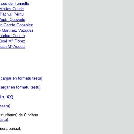
cos del Torniello
Matías Conde
Pachu'l Péritu
Pepín Quevedo
n García González
o Martínez Vázquez
Tiadoro Cuesta
osé Mª Flórez
uan Mª Acebal
cargar en formatu testu)
argar en formatu testu)
l s. XX)
testu)
turianes) de Cipriano
estu)
nera parcial.