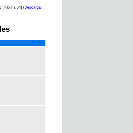
ro [Páxina 64]
(Descargar
les