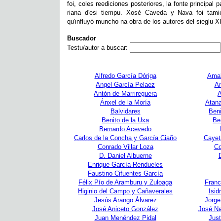
foi, coles reediciones posteriores, la fonte principal p
riana d'esi tiempu. Xosé Caveda y Nava foi tamié
qu'influyó muncho na obra de los autores del sieglu X
Buscador
Testu/autor a buscar:
Alfredo García Dóriga
Amab
Angel García Pelaez
An
Antón de Marrireguera
A
Ánxel de la Moría
Atana
Balvidares
Ben
Benito de la Uxa
Be
Bernardo Acevedo
Carlos de la Concha y García Ciaño
Cayet
Conrado Villar Loza
Co
D. Daniel Albuerne
Enrique García-Rendueles
Faustino Cifuentes García
Félix Pío de Aramburu y Zuloaga
Franc
Higinio del Campo y Cañaverales
Isid
Jesús Arango Álvarez
Jorge
José Aniceto González
José Na
Juan Menéndez Pidal
Jus