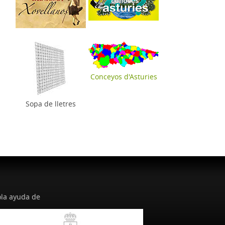
Conceyos d'Asturies
Sopa de lletres
la ayuda de