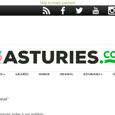
Skip to main content
ES »
GALERÍES
HUMOR
INFANTIL
ASTURIANU »
O
onal"
uistán sube a un millón