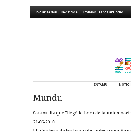
Iniciar sesión
|
Rexistrase
|
Unvíanos les tos anuncies
ENTAMU
NOTICI
Mundu
Santos diz que "llegó la hora de la unidá naci
21-06-2010
El númberu d'afeutaos pola violencia en Kirg