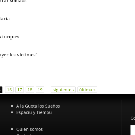
strar soldaos
daria
s turques
yer les víctimes"
5
16
17
18
19
…
siguiente ›
última »
A la Gueta los Sueños
Espaciu y Tiempu
Co
Quién somos