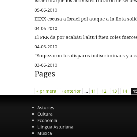
Israel diz que los activistes trataron de secue
05-06-2010
EEXX escusa a Israel pol ataque a la flota soli
04-06-2010
El PKK da por acabáu l'altu'l fueu coles fuerce
04-06-2010
"Empezaron los disparos indiscriminaos y a ca
03-06-2010
Pages
« primera
‹ anterior
…
11
12
13
14
1
Asturies
Cultura
Economía
Llingua Asturiana
Música