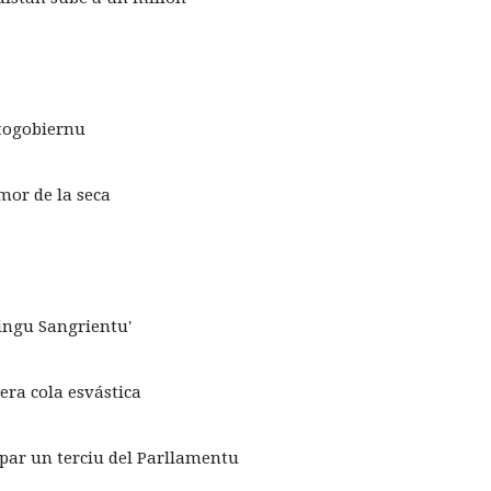
utogobiernu
mor de la seca
ingu Sangrientu'
era cola esvástica
par un terciu del Parllamentu