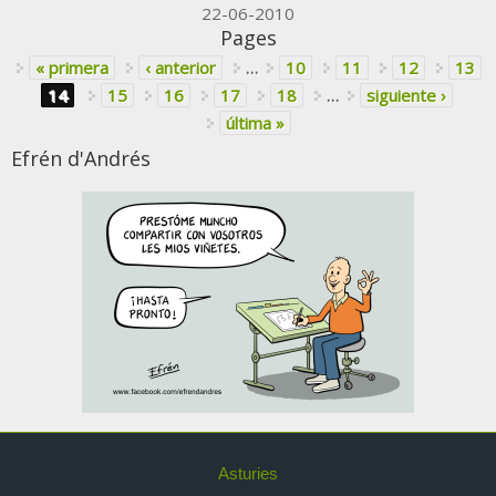
22-06-2010
Pages
« primera
‹ anterior
…
10
11
12
13
14
15
16
17
18
…
siguiente ›
última »
Efrén d'Andrés
Asturies