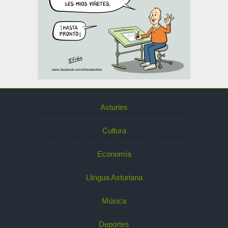
Asturies
Cultura
Economía
Llingua Asturiana
Música
Deportes