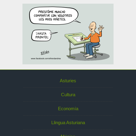
Asturies
Cultura
Economía
Llingua Asturiana