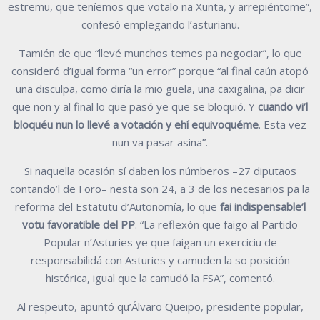
estremu, que teníemos que votalo na Xunta, y arrepiéntome”,
confesó emplegando l’asturianu.
Tamién de que “llevé munchos temes pa negociar”, lo que
consideró d’igual forma “un error” porque “al final caún atopó
una disculpa, como diría la mio güela, una caxigalina, pa dicir
que non y al final lo que pasó ye que se bloquió. Y
cuando vi’l
bloquéu nun lo llevé a votación y ehí equivoquéme
. Esta vez
nun va pasar asina”.
Si naquella ocasión sí daben los númberos –27 diputaos
contando’l de Foro– nesta son 24, a 3 de los necesarios pa la
reforma del Estatutu d’Autonomía, lo que
fai indispensable’l
votu favoratible del PP
. “La reflexón que faigo al Partido
Popular n’Asturies ye que faigan un exerciciu de
responsabilidá con Asturies y camuden la so posición
histórica, igual que la camudó la FSA”, comentó.
Al respeuto, apuntó qu’Álvaro Queipo, presidente popular,