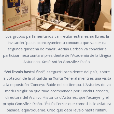
Los grupos parllamentarios van recibir esti mesmu llunes la
invitación “pa un aconceyamientu conxuntu que va ser na
segunda quincena de mayu”. Adrián Barbón va convidar a
participar nesa xunta al presidente de l’Academia de la Llingua
Asturiana, Xosé Antón González Riaño.
“Voi llevalo hasta’l final”
, aseguró’l presidente del país, sobre
la votación de la oficialidá na Xunta Xeneral mientres una visita
a la esposición ‘Conceyu Bable nel so tiempu. L’Asturies de va
mediu sieglu’ na que tuvo acompañada por Conchi Paredes,
direutora del Archivu Histórica d’Asturies, que l’acueye, y el
propiu González Riaño. “Ési foi l’error que cometí la llexislatura
pasada, equivóqueme. Creo que debí llevalo hasta l’últimu