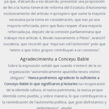
pa que, d’alcuerdu a esi alcuerdu, presentar una proposición
de llei a la Xunta Xeneral de reforma del Estatutu d’Autonomía
esclusivamente del artículu 4 qu’espero que sume la mayoría
necesaria pa la toma en consideración, que nun ye una
mayoría reforciada, pero que llueu requier d’una mayoría
reforciada pa, depués de la comisión parllamentaria que
trabaye nesi artículu 4, llevalo nuevamente a Plenu”, avanzó’l
socialista, que recordó que “equí nun val l’astención” polo que
“animo a que tolos grupos contribuyan a un consensu”.
Agradecimientu a Conceyu Bable
Sobre la esposición señaló que cuando s’enteró de la so
organización “automáticamente apuntéla neses visites
obligaes”. “
Nunca podremos agradecer lo suficiente a
Conceyu Bable lo que significaron p’Asturies
na recuperación
de la identidá cultura, el nuesu patrimoniu, la nuesa propia
identidá como pueblu, y sobre manera, lo que contribuyeron a
la reivindicación de l’autonomía política, que güei disfrutamos y
defendemos”, añadió.