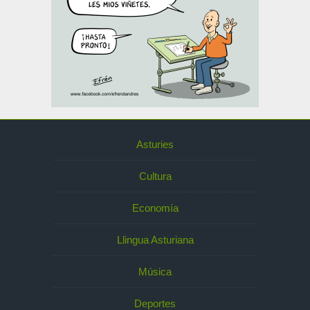
Asturies
Cultura
Economía
Llingua Asturiana
Música
Deportes