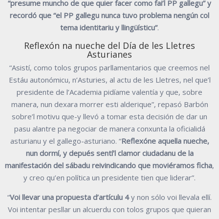
“presume muncho de que quier facer como fai’l PP gallegu” y
recordó que “el PP gallegu nunca tuvo problema nengún col
tema identitariu y llingüísticu”
.
Reflexón na nueche del Día de les Lletres
Asturianes
“Asistí, como tolos grupos parllamentarios que creemos nel
Estáu autonómicu, n’Asturies, al actu de les Lletres, nel que’l
presidente de l’Academia pidíame valentía y que, sobre
manera, nun dexara morrer esti alderique”, repasó Barbón
sobre’l motivu que-y llevó a tomar esta decisión de dar un
pasu alantre pa negociar de manera conxunta la oficialidá
asturianu y el gallego-asturiano. “
Reflexóne aquella nueche,
nun dormí, y depués sentí’l clamor ciudadanu de la
manifestación del sábadu reivindicando que moviéramos ficha
,
y creo qu’en política un presidente tien que liderar”.
“
Voi llevar una propuesta d’artículu 4
y non sólo voi llevala ellí.
Voi intentar pesllar un alcuerdu con tolos grupos que quieran