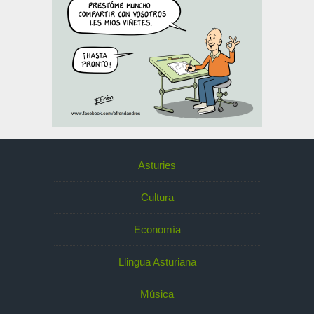
Asturies
Cultura
Economía
Llingua Asturiana
Música