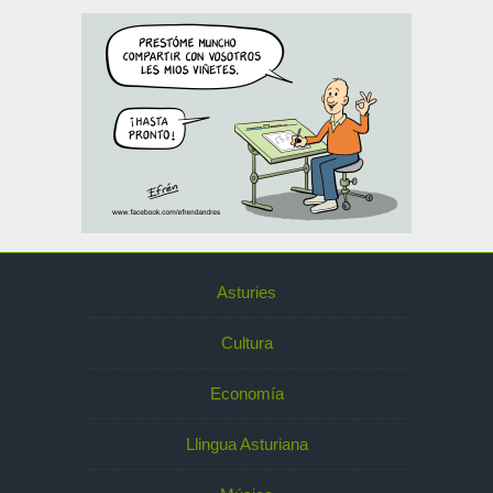
Asturies
Cultura
Economía
Llingua Asturiana