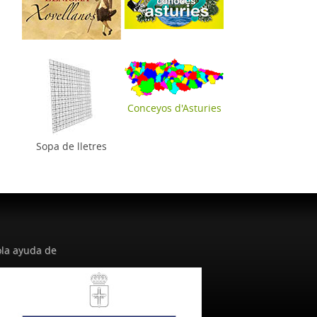
Conceyos d'Asturies
Sopa de lletres
la ayuda de