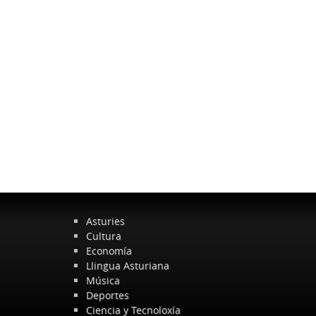
Asturies
Cultura
Economía
Llingua Asturiana
Música
Deportes
Ciencia y Tecnoloxía