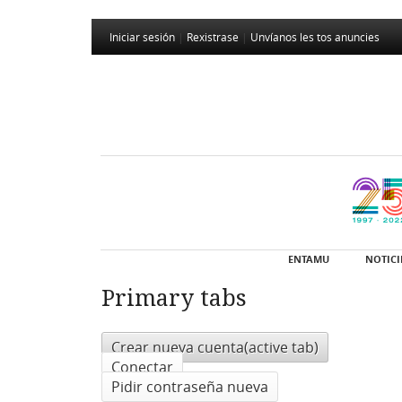
Iniciar sesión
|
Rexistrase
|
Unvíanos les tos anuncies
ENTAMU
NOTICI
Primary tabs
Crear nueva cuenta
(active tab)
Conectar
Pidir contraseña nueva