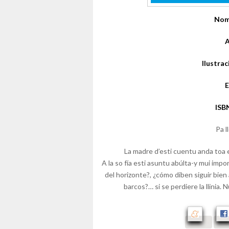
Nom
A
Ilustrac
E
ISB
Pa l
La madre d’esti cuentu anda toa e
A la so fía esti asuntu abúlta-y mui imp
del horizonte?, ¿cómo diben siguir bien
barcos?… si se perdiere la llinia.