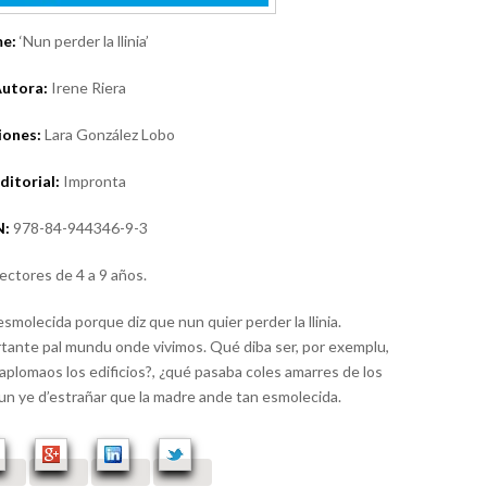
e:
‘Nun perder la llinia’
utora:
Irene Riera
iones:
Lara González Lobo
ditorial:
Impronta
N:
978-84-944346-9-3
lectores de 4 a 9 años.
smolecida porque diz que nun quier perder la llinia.
ortante pal mundu onde vivimos. Qué diba ser, por exemplu,
 aplomaos los edificios?, ¿qué pasaba coles amarres de los
 Nun ye d’estrañar que la madre ande tan esmolecida.