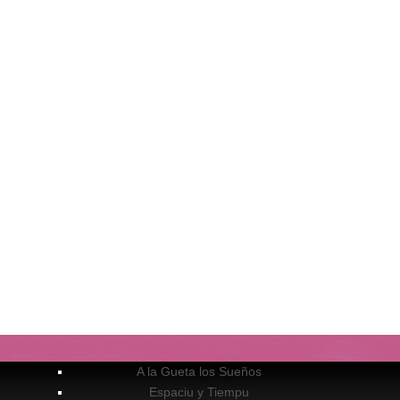
A la Gueta los Sueños
Espaciu y Tiempu