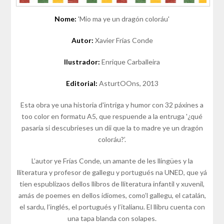
Nome:
'Mio ma ye un dragón coloráu'
Autor:
Xavier Frías Conde
Ilustrador:
Enrique Carballeira
Editorial:
AsturtOOns, 2013
Esta obra ye una historia d'intriga y humor con 32 páxines a
too color en formatu A5, que respuende a la entruga '¿qué
pasaría si descubrieses un díi que la to madre ye un dragón
coloráu?’.
L’autor ye Frías Conde, un amante de les llingües y la
lliteratura y profesor de gallegu y portugués na UNED, que yá
tien espublizaos dellos llibros de lliteratura infantil y xuvenil,
amás de poemes en dellos idiomes, como’l gallegu, el catalán,
el sardu, l’inglés, el portugués y l’italianu. El llibru cuenta con
una tapa blanda con solapes.