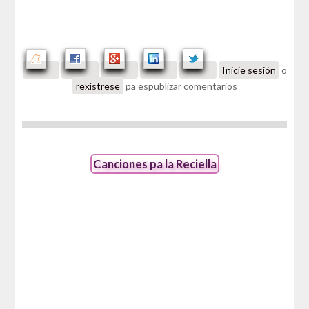
Inicie sesión
o
rexístrese
pa espublizar comentarios
Canciones pa la Reciella