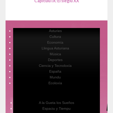
Capítulu IX: El sieglu XX
Asturies
Cultura
Economía
Llingua Asturiana
Música
Deportes
Ciencia y Tecnoloxía
España
Mundu
Ecoloxía
A la Gueta los Sueños
Espaciu y Tiempu