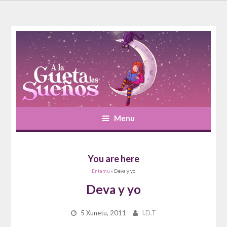
Menu
You are here
Entamu
» Deva y yo
Deva y yo
5 Xunetu, 2011
I.D.T