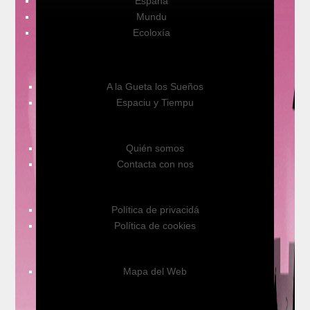
España
Mundu
Ecoloxía
A la Gueta los Sueños
Espaciu y Tiempu
Quién somos
Contacta con nos
Política de privacidá
Política de cookies
Mapa del Web