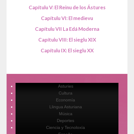
Capítulu V: El Reinu de los Ástures
Capítulu VI: El medievu
Capítulu VII La Edá Moderna
Capítulu VIII: El sieglu XIX
Capítulu IX: El sieglu XX
Asturies
Cultura
Economía
Llingua Asturiana
Música
Deportes
Ciencia y Tecnoloxía