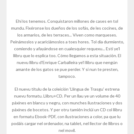
Ehí los tenemos. Conquistaron millones de cases en tol
mundu. Fixéronse los dueños de los sofás, de les cocines, de
los armarios, de les terraces... Viven como marqueses.
Peinámoslos y acariciámoslos a toes hores. Tol día durmiento,
comiendo y afayándose en cualesquier requexu... Esti ye'l
llibru que lo esplica too. Cómo llegamos a esta situación. El
nuevu llibru d'Enrique Carballeira ye'l llibru que nengún
amante de los gatos se pue perder. Y si nun te presten,
tampoco.
El nuevu títulu de la coleición 'Llingua de Trasgu' estrena
nuevu formatu. Llibru+CD. Per un llau ye un volume de 40
páxines en blancu y negru, con munches ilustraciones y dos
páxines de bocetos. Y per otru tamién inclúi un CD col llibru
en formatu Ebook-PDF, con ilustraciones a color, pa que lu
podáis cargar nel ordenador, na tablet, nel llector de llibros o
nel movil.