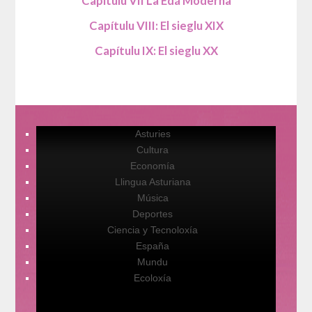
Capítulu VII La Edá Moderna
Capítulu VIII: El sieglu XIX
Capítulu IX: El sieglu XX
Asturies
Cultura
Economía
Llingua Asturiana
Música
Deportes
Ciencia y Tecnoloxía
España
Mundu
Ecoloxía