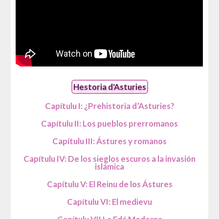
Hestoria d'Asturies
Capítulu I: ¿Prehistoria d’Asturies?
Capítulu II: Los pueblos prerromanos
Capítulu III: Ástures y romanos
Capítulu IV: De los sieglos escuros a la invasión
islámica
Capítulu V: El Reinu de los Ástures
Capítulu VI: El medievu