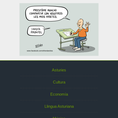
Asturies
Cultura
Economía
Llingua Asturiana