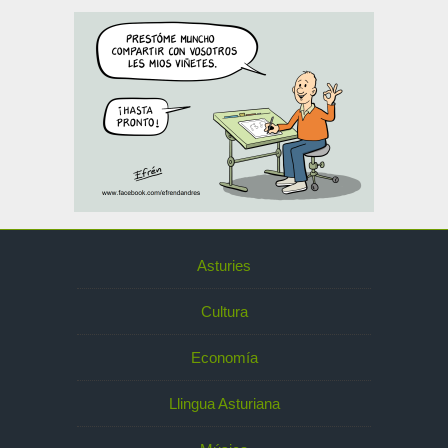
Asturies
Cultura
Economía
Llingua Asturiana