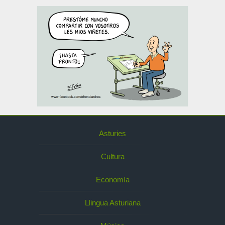
Asturies
Cultura
Economía
Llingua Asturiana