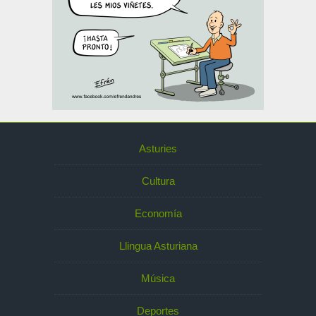
Asturies
Cultura
Economía
Llingua Asturiana
Música
Deportes