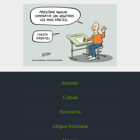
Asturies
Cultura
Economía
Llingua Asturiana