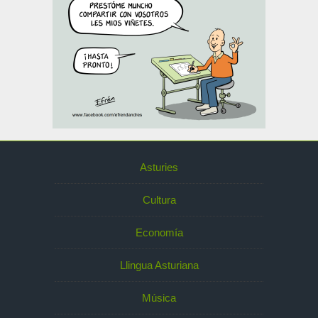
Asturies
Cultura
Economía
Llingua Asturiana
Música