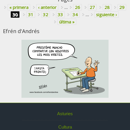
« primera
‹ anterior
…
26
27
28
29
30
31
32
33
34
…
siguiente ›
última »
Efrén d'Andrés
Asturies
Cultura