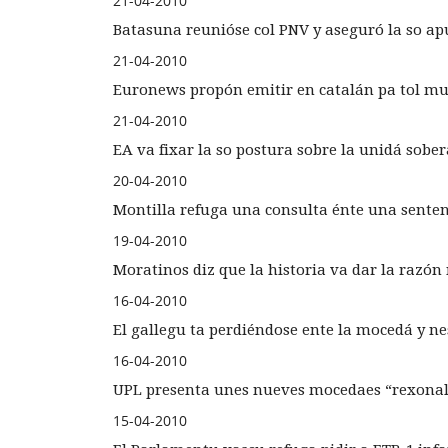
21-04-2010
Batasuna reunióse col PNV y aseguró la so apu
21-04-2010
Euronews propón emitir en catalán pa tol m
21-04-2010
EA va fixar la so postura sobre la unidá sob
20-04-2010
Montilla refuga una consulta énte una senten
19-04-2010
Moratinos diz que la historia va dar la razó
16-04-2010
El gallegu ta perdiéndose ente la mocedá y ne
16-04-2010
UPL presenta unes nueves mocedaes “rexonali
15-04-2010