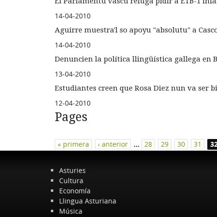
El Parlamentu vascu refuga pidir a ETB-1 infa
14-04-2010
Aguirre muestra'l so apoyu "absolutu" a Casc
14-04-2010
Denuncien la política llingüística gallega en 
13-04-2010
Estudiantes creen que Rosa Diez nun va ser b
12-04-2010
Pages
« primera
‹ anterior
…
28
29
30
31
3
Asturies
Cultura
Economía
Llingua Asturiana
Música