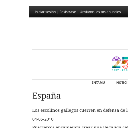
Iniciar sesión
|
Rexistrase
|
Unvíanos les tos anuncies
ENTAMU
NOTICI
España
Los escolinos gallegos cuerren en defensa de l
04-05-2010
Puigcercós encamienta crear una llegalidá ca