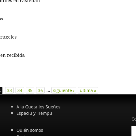
ntiles en castellán
os
Bruxeles
ien recibida
2
33
34
35
36
…
siguiente ›
última »
A la Gueta los Sueños
Espaciu y Tiempu
Co
Quién somos