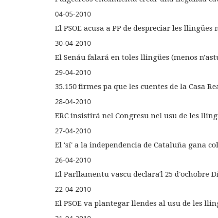
04-05-2010
El PSOE acusa a PP de despreciar les llingües 
30-04-2010
El Senáu falará en toles llingües (menos n'as
29-04-2010
35.150 firmes pa que les cuentes de la Casa R
28-04-2010
ERC insistirá nel Congresu nel usu de les lling
27-04-2010
El 'sí' a la independencia de Cataluña gana co
26-04-2010
El Parllamentu vascu declara'l 25 d'ochobre D
22-04-2010
El PSOE va plantegar llendes al usu de les lli