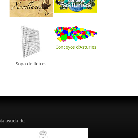
Conceyos d'Asturies
Sopa de lletres
la ayuda de