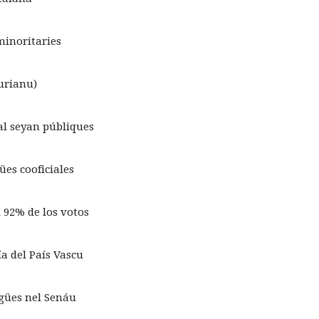
minoritaries
turianu)
eal seyan públiques
ües cooficiales
l 92% de los votos
ía del País Vascu
ngües nel Senáu