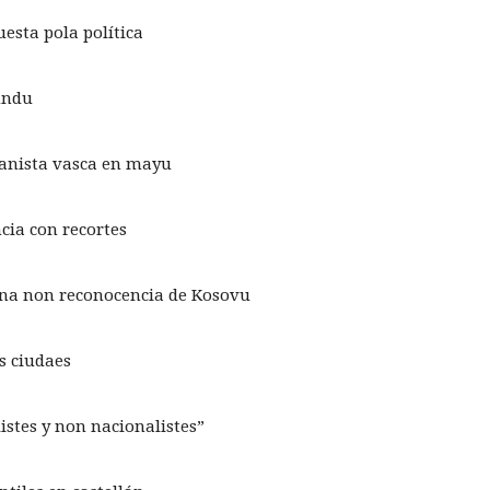
esta pola política
undu
eranista vasca en mayu
cia con recortes
n na non reconocencia de Kosovu
s ciudaes
stes y non nacionalistes”