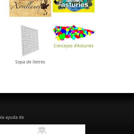
Conceyos d'Asturies
Sopa de lletres
la ayuda de