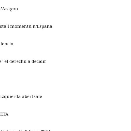
n’Aragón
hasta’l momentu n’España
ndencia
" el derechu a decidir
 izquierda abertzale
d’ETA