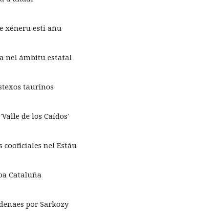
de xéneru esti añu
ca nel ámbitu estatal
stexos taurinos
Valle de los Caídos'
s cooficiales nel Estáu
toa Cataluña
rdenaes por Sarkozy