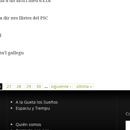
dá d'un altu'l fueu d'ETA
dir nes llistes del PSC
l
za’l gallegu
6
27
28
29
30
…
siguiente ›
última »
A la Gueta los Sueños
Espaciu y Tiempu
Co
Quién somos