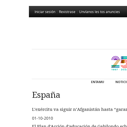
Iniciar sesión
|
Rexistrase
|
Unvíanos les tos anuncies
ENTAMU
NOTICI
España
L’exércitu va siguir n’Afganistán hasta “gara
01-10-2010
El Plan d'Acción d’educación de Gabilondo ec