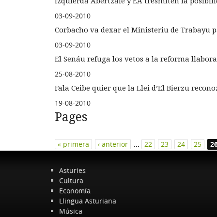
Izquierda Abertzale y EA tresmiten la posibili
03-09-2010
Corbacho va dexar el Ministeriu de Trabayu pa 
03-09-2010
El Senáu refuga los vetos a la reforma llabora
25-08-2010
Fala Ceibe quier que la Llei d’El Bierzu recono
19-08-2010
Pages
« primera
‹ anterior
…
22
23
24
25
2
Asturies
Cultura
Economía
Llingua Asturiana
Música