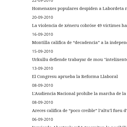
22-09-2010
Homenaxes populares despiden a Labordeta 
20-09-2010
La violencia de xéneru cobróse 49 víctimes 
16-09-2010
Montilla califica de “decadencia” a la indepe
15-09-2010
Urkullu defiende trabayar de mou "intelixente
13-09-2010
El Congresu aprueba la Reforma Llaboral
08-09-2010
L'Audiencia Nacional prohíbe la marcha de la
08-09-2010
Areces califica de “poco creíble” l’altu’l fueu 
06-09-2010