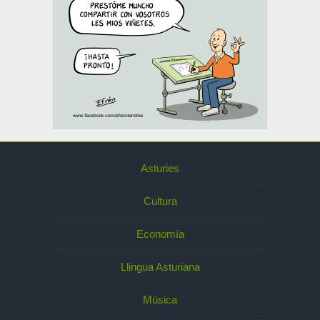
Asturies
Cultura
Economía
Llingua Asturiana
Música