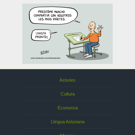
Asturies
Cultura
Economía
Llingua Asturiana