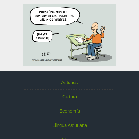
Asturies
Cultura
Economía
Llingua Asturiana