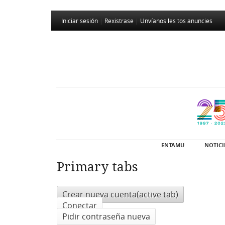
Iniciar sesión
|
Rexistrase
|
Unvíanos les tos anuncies
ENTAMU
NOTICI
Primary tabs
Crear nueva cuenta
(active tab)
Conectar
Pidir contraseña nueva