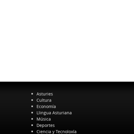
Asturies
Cultura
Economía
Llingua Asturiana
Música
Deportes
Ciencia y Tecnoloxía