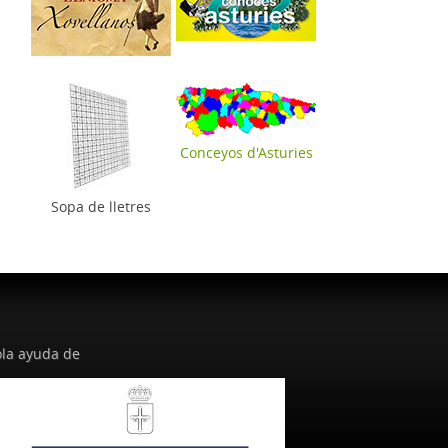
Conceyos d'Asturies
Sopa de lletres
la ayuda de