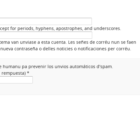
xcept for periods, hyphens, apostrophes, and underscores.
stema van unviase a esta cuenta. Les señes de corréu nun se faen
nueva contraseña o delles noticies o notificaciones per corréu.
nte humanu pa prevenir los unvios automáticos d'spam.
na rempuesta)
*