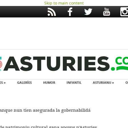
Skip to main content
ES »
GALERÍES
HUMOR
INFANTIL
ASTURIANU »
O
 anque nun tien asegurada la gobernabilidá
de patrimoniu cultural gana apoyos n'Asturies