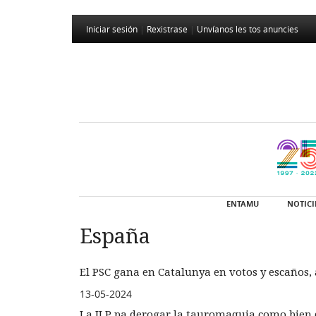
Iniciar sesión
|
Rexistrase
|
Unvíanos les tos anuncies
ENTAMU
NOTICI
España
El PSC gana en Catalunya en votos y escaños,
13-05-2024
La ILP pa derogar la tauromaquia como bien 