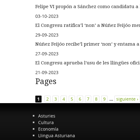
Felipe VI propón a Sánchez como candidatu a l
03-10-2023
El Congresu ratifica’l ‘non’ a Núñez Feijóo m
29-09-2023
Núñez Feijóo recibe’l primer ‘non’ y entama a
27-09-2023
El Congresu aprueba l'usu de les llingües ofic
21-09-2023
Pages
1
2
3
4
5
6
7
8
9
…
siguiente ›
Asturies
Cultura
Economía
Llingua Asturiana