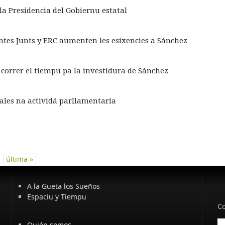
a Presidencia del Gobiernu estatal
entes Junts y ERC aumenten les esixencies a Sánchez
 correr el tiempu pa la investidura de Sánchez
iales na actividá parllamentaria
última »
A la Gueta los Sueños
Espaciu y Tiempu
Co
Quién somos