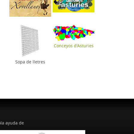
Conceyos d'Asturies
Sopa de lletres
la ayuda de