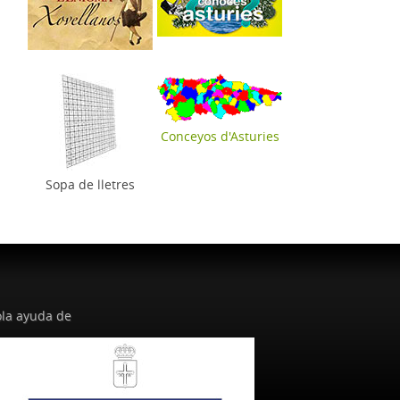
Conceyos d'Asturies
Sopa de lletres
la ayuda de