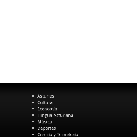
Asturies
Cultura
Economía
Llingua Asturiana
Música
Deportes
Ciencia y Tecnoloxía