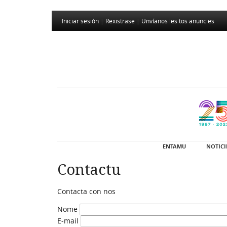
Iniciar sesión
|
Rexistrase
|
Unvíanos les tos anuncies
ENTAMU
NOTICI
Contactu
Contacta con nos
Nome
E-mail