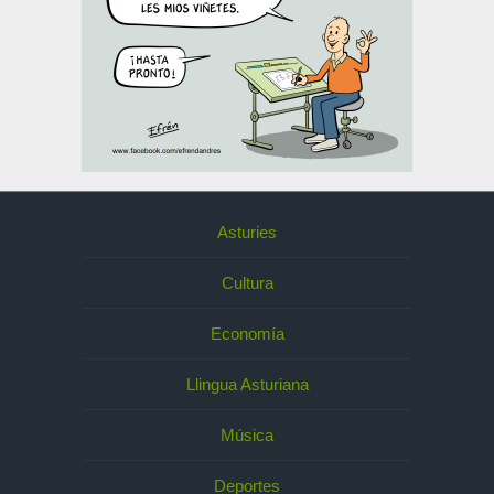
Asturies
Cultura
Economía
Llingua Asturiana
Música
Deportes