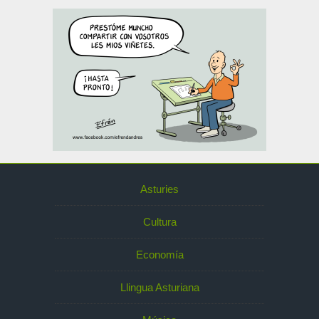
Asturies
Cultura
Economía
Llingua Asturiana