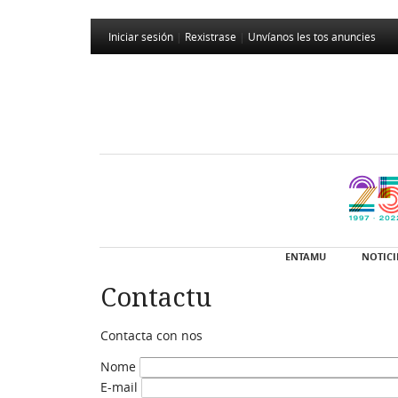
Iniciar sesión
|
Rexistrase
|
Unvíanos les tos anuncies
ENTAMU
NOTICI
Contactu
Contacta con nos
Nome
E-mail