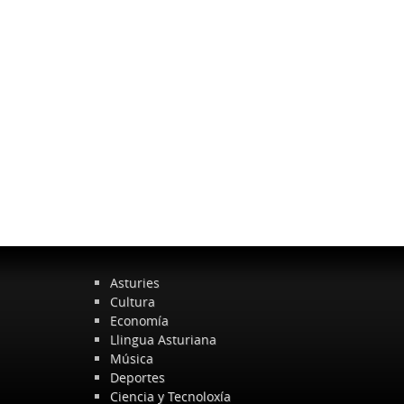
Asturies
Cultura
Economía
Llingua Asturiana
Música
Deportes
Ciencia y Tecnoloxía