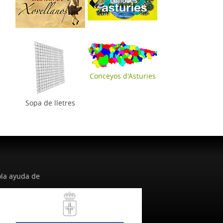
Conceyos d'Asturies
Sopa de lletres
la ayuda de