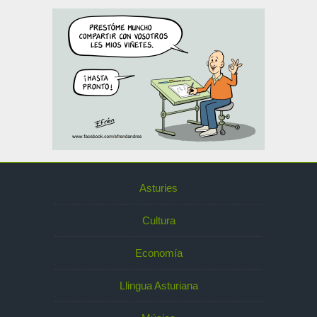
Asturies
Cultura
Economía
Llingua Asturiana