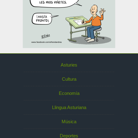
Asturies
Cultura
Economía
Llingua Asturiana
Música
Deportes