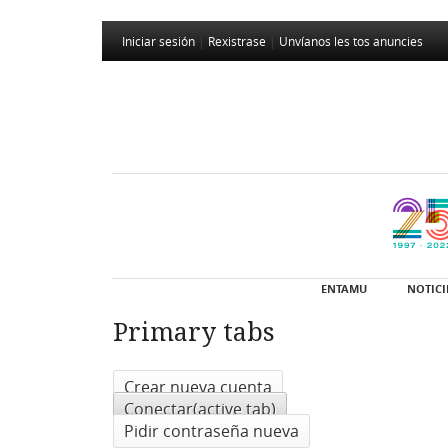
Iniciar sesión
|
Rexistrase
|
Unvíanos les tos anuncies
ENTAMU
NOTICI
Primary tabs
Crear nueva cuenta
Conectar
(active tab)
Pidir contraseña nueva