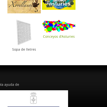
Conceyos d'Asturies
Sopa de lletres
la ayuda de