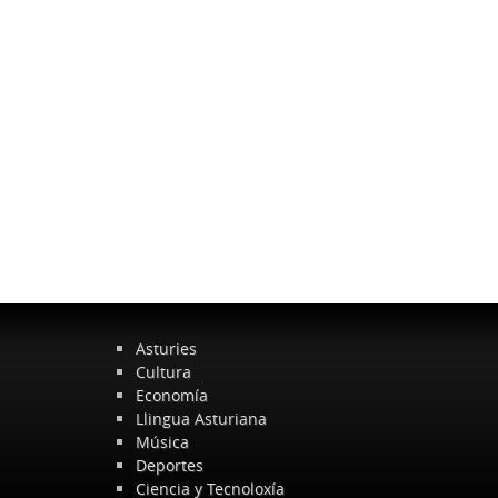
Asturies
Cultura
Economía
Llingua Asturiana
Música
Deportes
Ciencia y Tecnoloxía