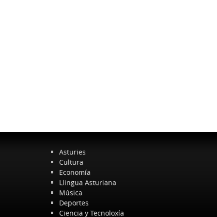
Asturies
Cultura
Economía
Llingua Asturiana
Música
Deportes
Ciencia y Tecnoloxía