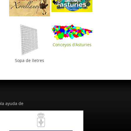
Conceyos d'Asturies
Sopa de lletres
la ayuda de