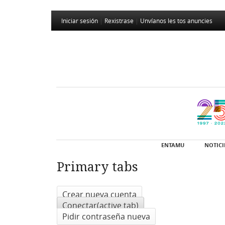
Iniciar sesión
|
Rexistrase
|
Unvíanos les tos anuncies
ENTAMU
NOTICI
Primary tabs
Crear nueva cuenta
Conectar
(active tab)
Pidir contraseña nueva