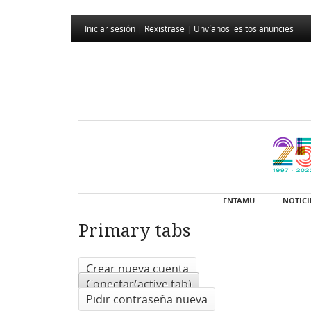
Iniciar sesión
|
Rexistrase
|
Unvíanos les tos anuncies
ENTAMU
NOTICI
Primary tabs
Crear nueva cuenta
Conectar
(active tab)
Pidir contraseña nueva