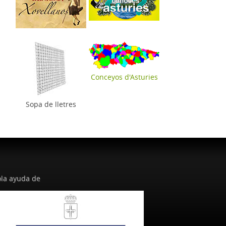
Conceyos d'Asturies
Sopa de lletres
la ayuda de