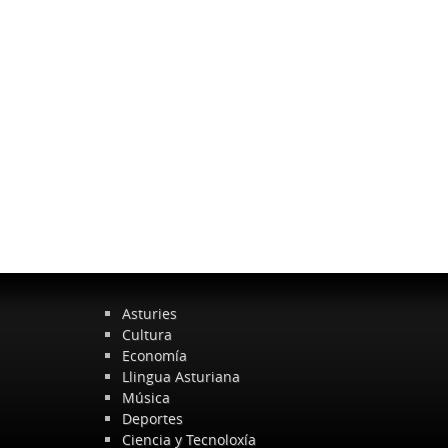
Asturies
Cultura
Economía
Llingua Asturiana
Música
Deportes
Ciencia y Tecnoloxía