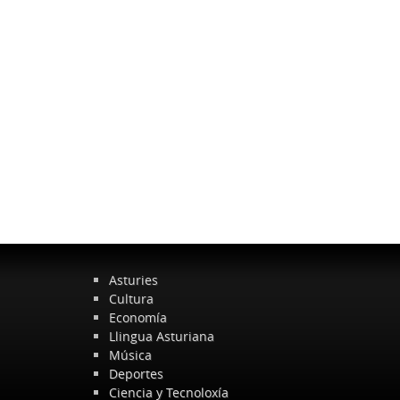
Asturies
Cultura
Economía
Llingua Asturiana
Música
Deportes
Ciencia y Tecnoloxía