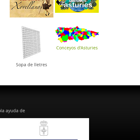
Conceyos d'Asturies
Sopa de lletres
la ayuda de