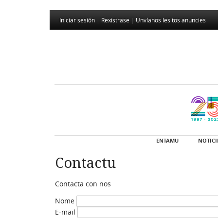
Iniciar sesión
|
Rexistrase
|
Unvíanos les tos anuncies
ENTAMU
NOTICI
Contactu
Contacta con nos
Nome
E-mail