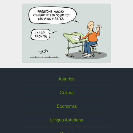
Asturies
Cultura
Economía
Llingua Asturiana