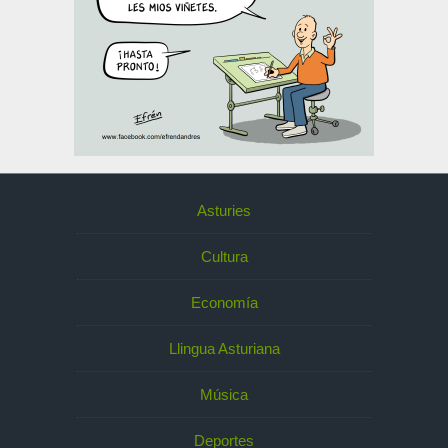
Asturies
Cultura
Economía
Llingua Asturiana
Música
Deportes