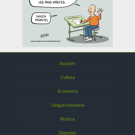
Asturies
Cultura
Economía
Llingua Asturiana
Música
Deportes