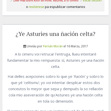
Inicie sesión
Lleer más
sobre Altor de mires. Asturies, a lo cimero
o
rexístrese
pa espublizar comentarios
¿Ye Asturies una ñación celta?
Unviáu por
Fernán Morán
el 16 Marzu, 2017
A lo cimeru voi retrucar l'entruga, llueu intentaré
fundamentar la mio rempuesta: sí, Asturies ye una ñación
celta.
Hai delles acepciones sobro lo que ye 'ñación' y sobro lo
que yé 'celtismu'; yo voi intentar desplicar estos dos
conceutos lo meyor que sepa y dempués la so rellación
cola mio aseveración de qu'Asturies ye una ñación celta
en tola so dimensión.