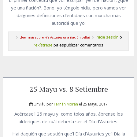
El primer conceutu que voi 'estripar' ye'l de 'ñación', ¿qué
ye una ñación?. Bono, yo téngolo nidiu, pero vamos ver
dalgunes definiciones d'entidaes con muncha más
autoridá que yo:
Inicie sesión
o
Lleer más
sobre ¿Ye Asturies una ñación celta?
rexístrese
pa espublizar comentarios
25 Mayu vs. 8 Setiembre
Unviáu por
Fernán Morán
el 25 Mayu, 2017
Acércase’l 25 mayu y, como tolos años, ábrense los
alderiques de cuál debería ser el Día d’Asturies.
Hai daquién que sostién que’l Día d’Asturies ye’l Día la