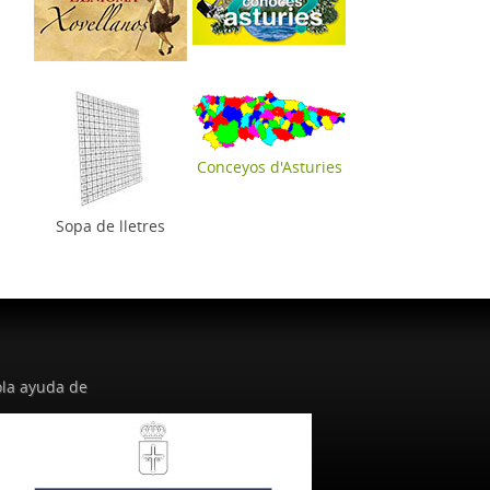
Conceyos d'Asturies
Sopa de lletres
la ayuda de