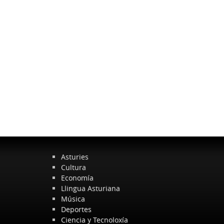
Asturies
Cultura
Economía
Llingua Asturiana
Música
Deportes
Ciencia y Tecnoloxía