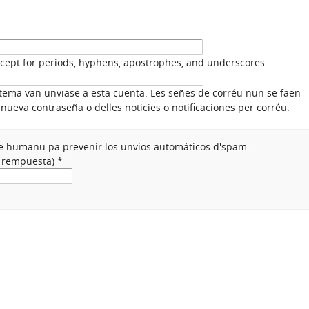
xcept for periods, hyphens, apostrophes, and underscores.
stema van unviase a esta cuenta. Les señes de corréu nun se faen
nueva contraseña o delles noticies o notificaciones per corréu.
nte humanu pa prevenir los unvios automáticos d'spam.
a rempuesta)
*