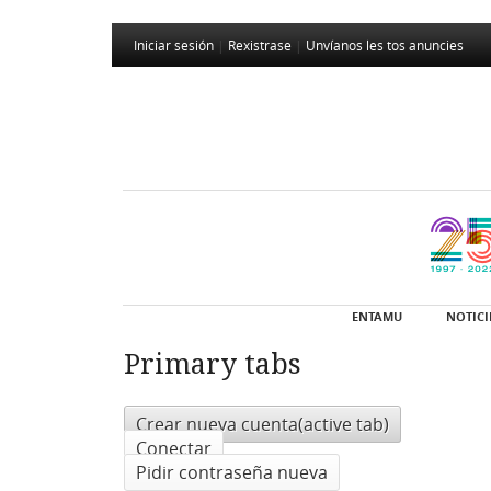
Iniciar sesión
|
Rexistrase
|
Unvíanos les tos anuncies
ENTAMU
NOTICI
Primary tabs
Crear nueva cuenta
(active tab)
Conectar
Pidir contraseña nueva