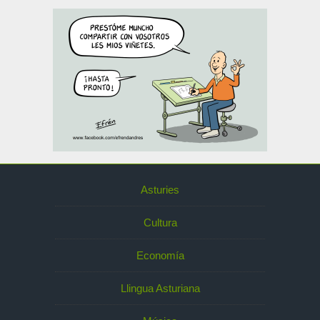
Asturies
Cultura
Economía
Llingua Asturiana