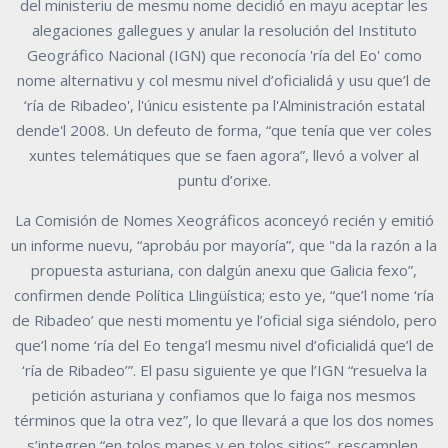
del ministeriu de mesmu nome decidió en mayu aceptar les
alegaciones gallegues y anular la resolución del Instituto
Geográfico Nacional (IGN) que reconocía 'ría del Eo' como
nome alternativu y col mesmu nivel d’oficialidá y usu que’l de
‘ría de Ribadeo', l'únicu esistente pa l'Alministración estatal
dende'l 2008. Un defeuto de forma, “que tenía que ver coles
xuntes telemátiques que se faen agora”, llevó a volver al
puntu d’orixe.
La Comisión de Nomes Xeográficos aconceyó recién y emitió
un informe nuevu, “aprobáu por mayoría”, que "da la razón a la
propuesta asturiana, con dalgún anexu que Galicia fexo”,
confirmen dende Política Llingüística; esto ye, “que’l nome ‘ría
de Ribadeo’ que nesti momentu ye l’oficial siga siéndolo, pero
que’l nome ‘ría del Eo tenga’l mesmu nivel d’oficialidá que’l de
‘ría de Ribadeo’”. El pasu siguiente ye que l’IGN “resuelva la
petición asturiana y confiamos que lo faiga nos mesmos
términos que la otra vez”, lo que llevará a que los dos nomes
s’integren “en tolos mapes y en tolos sitios”, rescamplen.