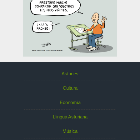
Asturies
Cultura
Economía
Llingua Asturiana
Música