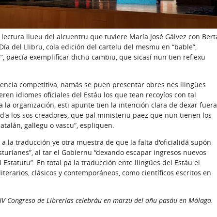
Llectura llueu del alcuentru que tuviere María José Gálvez con Bert
Día del Llibru, cola edición del cartelu del mesmu en “bable”,
, paecía exemplificar dichu cambiu, que sicasí nun tien reflexu
encia competitiva, namás se puen presentar obres nes llingües
deren idiomes oficiales del Estáu los que tean recoyíos con tal
la organización, esti apunte tien la intención clara de dexar fuera
 d'a los sos creadores, que pal ministeriu paez que nun tienen los
talán, gallegu o vascu”, espliquen.
a la traducción ye otra muestra de que la falta d'oficialidá supón
turianes”, al tar el Gobiernu “dexando escapar ingresos nuevos
statutu”. En total pa la traducción ente llingües del Estáu el
literarios, clásicos y contemporáneos, como científicos escritos en
XXIV Congreso de Librerías celebráu en marzu del añu pasáu en Málaga.