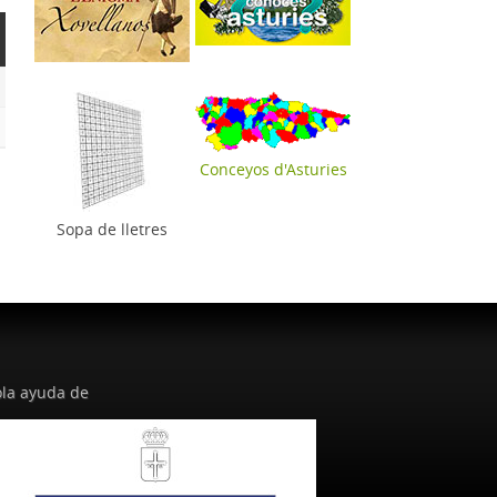
Conceyos d'Asturies
Sopa de lletres
la ayuda de