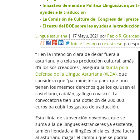
Iniciativa demanda a Política Llingüística que t
ayudes a la traducción
La Comisión de Cultura del Congresu da’l preste
El testu del BOE sobre les ayudes a la traducción
|
Llingua asturiana
17 Mayu, 2021
por
Pablo R. Guardad
Inicie sesión
o
rexístrese
pa espu
“Tien la intención clara de dexar fuera al
asturianu y a tola so producción cultural, amás
d'a los sos creadores”, asegura la
Xunta pola
Defensa de la Llingua Asturiana (XLDA)
, que
considera que “pal ministeriu paez que nun
tienen los mesmos derechos que los qu'usen el
castellanu, catalán, gallegu o vascu”. La
convocatoria tien una dotación de 200.000
euros pa cubir los gastos de traducción.
Esta llinia de subvención novedosa, que se
suma a la de llingües estranxeres yá esistente,
tamién llendada a llingües oficiales, dexa fuera
al asturianu magar el cambiu que se podría