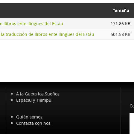
Tamañu
 llibros ente llingües del Estáu
171.86 KB
a traducción de llibros ente llingües del Estáu
501.58 KB
A la Gueta los Sueños
Espaciu y Tiempu
Co
Quién somos
Contacta con nos