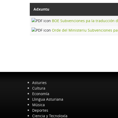
Adxuntu
BOE Subvenciones pa la traducción de
Orde del Ministeriu Subvenciones pa l
Asturies
Cultura
Economía
Llingua Asturiana
Música
Deportes
Ciencia y Tecnoloxía