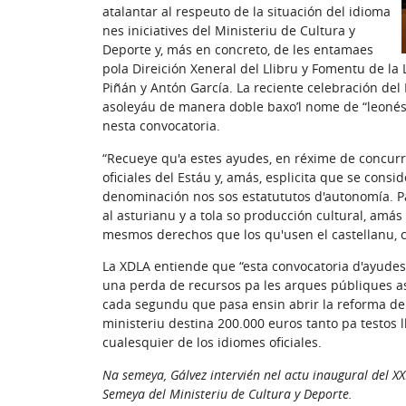
atalantar al respeuto de la situación del idioma
nes iniciatives del Ministeriu de Cultura y
Deporte y, más en concreto, de les entamaes
pola Direición Xeneral del Llibru y Fomentu de la 
Piñán y Antón García. La reciente celebración del 
asoleyáu de manera doble baxo’l nome de “leonés”
nesta convocatoria.
“Recueye qu'a estes ayudes, en réxime de concurr
oficiales del Estáu y, amás, esplicita que se consi
denominación nos sos estatututos d'autonomía. Pa 
al asturianu y a tola so producción cultural, amás
mesmos derechos que los qu'usen el castellanu, ca
La XDLA entiende que “esta convocatoria d'ayudes 
una perda de recursos pa les arques públiques as
cada segundu que pasa ensin abrir la reforma del E
ministeriu destina 200.000 euros tanto pa testos l
cualesquier de los idiomes oficiales.
Na semeya, Gálvez intervién nel actu inaugural del 
Semeya del Ministeriu de Cultura y Deporte.