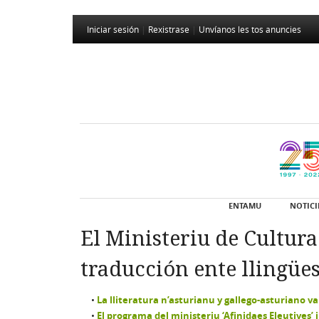
Iniciar sesión
|
Rexistrase
|
Unvíanos les tos anuncies
ENTAMU
NOTICI
El Ministeriu de Cultura
traducción ente llingües 
La lliteratura n’asturianu y gallego-asturiano v
El programa del ministeriu ‘Afinidaes Eleutives’