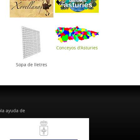
Conceyos d'Asturies
Sopa de lletres
la ayuda de