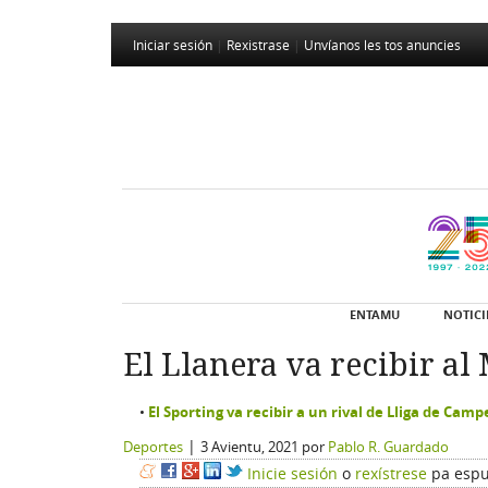
Iniciar sesión
|
Rexistrase
|
Unvíanos les tos anuncies
ENTAMU
NOTICI
El Llanera va recibir a
El Sporting va recibir a un rival de Lliga de Ca
|
Deportes
3 Avientu, 2021
por
Pablo R. Guardado
Inicie sesión
o
rexístrese
pa espu