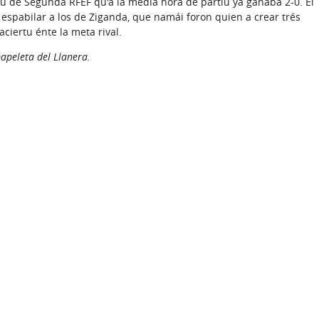
ntu de Segunda RFEF qu'a la media hora de partíu yá ganaba 2-0. El
 espabilar a los de Ziganda, que namái foron quien a crear trés
ciertu énte la meta rival.
papeleta del Llanera.