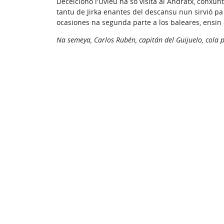
Deceicionó l'Uviéu na so visita al Andratx, conxu
tantu de Jirka enantes del descansu nun sirvió pa
ocasiones na segunda parte a los baleares, ensin a
Na semeya, Carlos Rubén, capitán del Guijuelo, cola 