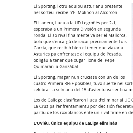
El Sporting, l'otru equipu asturianu presente
nel sortéu, recibe n'El Molinón al Alcorcón.
El Llanera, llueu a la UD Logroñés por 2-1,
esperaba a un Primera División en segunda
ronda. El so rival finalmente va ser el Mallorca,
bola que s'encargó de sacar precisamente Luis
Garcia, que recibió bien el tener que viaxar a
Asturies pa enfrentase al equipu de Posada,
obligáu a tener que xugar lloñe del Pepe
Quimarán, a Ganzábal.
El Sporting, magar nun cruciase con un de los
cuatro Primera RFEF posibles, tuvo suerte nel sorté
celebrar la selmana del 15 d'avientu va ser finalm
Los de Gallego clasificaron llueu d'eliminar al UC
La Cruz pa l'enfrentamientu por decisión federativ
partíu de los roxiblancos énte un rival firme en d
L'Uviéu, únicu equipu de LaLiga elimináu