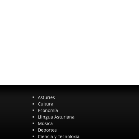
Asturies
Cultura
Economía
Llingua Asturiana
Música
Deportes
Ciencia y Tecnoloxía