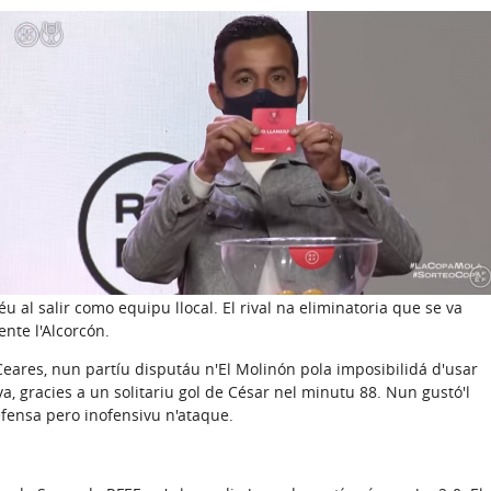
u al salir como equipu llocal. El rival na eliminatoria que se va
ente l'Alcorcón.
 Ceares, nun partíu disputáu n'El Molinón pola imposibilidá d'usar
a, gracies a un solitariu gol de César nel minutu 88. Nun gustó'l
efensa pero inofensivu n'ataque.