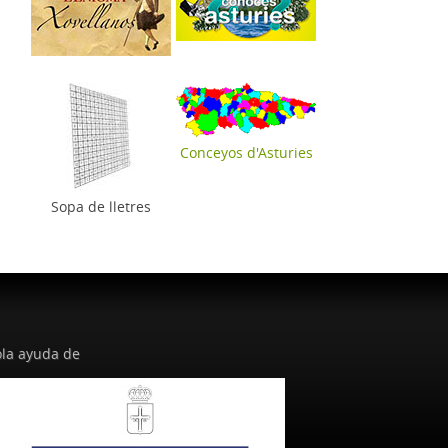
Conceyos d'Asturies
Sopa de lletres
la ayuda de