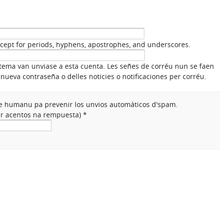
xcept for periods, hyphens, apostrophes, and underscores.
stema van unviase a esta cuenta. Les señes de corréu nun se faen
nueva contraseña o delles noticies o notificaciones per corréu.
nte humanu pa prevenir los unvios automáticos d'spam.
ner acentos na rempuesta)
*