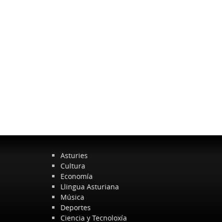
Asturies
Cultura
Economía
Llingua Asturiana
Música
Deportes
Ciencia y Tecnoloxía