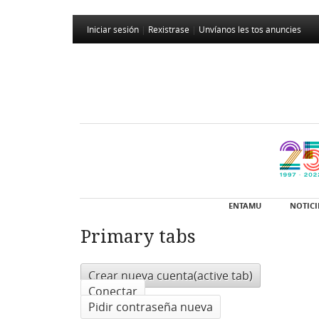
Iniciar sesión
|
Rexistrase
|
Unvíanos les tos anuncies
ENTAMU
NOTICI
Primary tabs
Crear nueva cuenta
(active tab)
Conectar
Pidir contraseña nueva