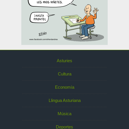
Asturies
Cultura
Economía
Llingua Asturiana
Música
Deportes